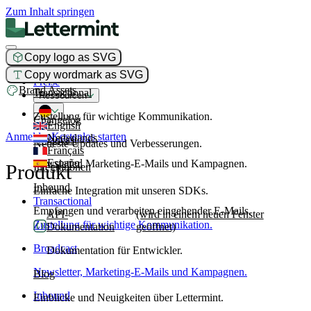
Zum Inhalt springen
Copy logo as SVG
Produkt
Copy wordmark as SVG
Preise
Brand Assets
Transactional
Ressourcen
Zustellung für wichtige Kommunikation.
Changelog
English
Anmelden
Kostenlos starten
Nederlands
Broadcast
Neueste Updates und Verbesserungen.
Français
Español
Newsletter, Marketing-E-Mails und Kampagnen.
Produkt
Integrationen
Inbound
Einfache Integration mit unseren SDKs.
Transactional
Empfangen und verarbeiten eingehender E-Mails.
API-
(wird in einem neuen Fenster
Zustellung für wichtige Kommunikation.
Dokumentation
geöffnet)
Broadcast
Dokumentation für Entwickler.
Newsletter, Marketing-E-Mails und Kampagnen.
Blog
Inbound
Einblicke und Neuigkeiten über Lettermint.