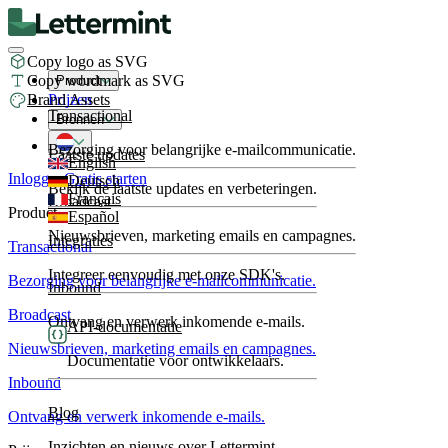
Copy logo as SVG
Copy wordmark as SVG
Product
Brand Assets
Prijzen
Transactional
Bronnen
Bezorging voor belangrijke e-mailcommunicatie.
Laatste updates
English
Inloggen
Gratis starten
Deutsch
Bekijk de laatste updates en verbeteringen.
Français
Broadcast
Product
Español
Nieuwsbrieven, marketing emails en campagnes.
Integraties
Transactional
Integreer eenvoudig met onze SDK's.
Bezorging voor belangrijke e-mailcommunicatie.
Inbound
Broadcast
Ontvang en verwerk inkomende e-mails.
API-documentatie
Nieuwsbrieven, marketing emails en campagnes.
Documentatie voor ontwikkelaars.
Inbound
Blog
Ontvang en verwerk inkomende e-mails.
Inzichten en nieuws over Lettermint.