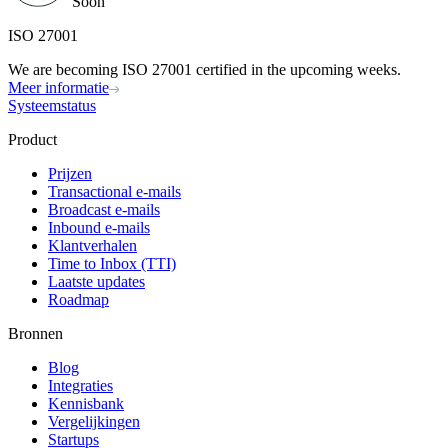
Soon
ISO 27001
We are becoming ISO 27001 certified in the upcoming weeks.
Meer informatie
Systeemstatus
Product
Prijzen
Transactional e-mails
Broadcast e-mails
Inbound e-mails
Klantverhalen
Time to Inbox (TTI)
Laatste updates
Roadmap
Bronnen
Blog
Integraties
Kennisbank
Vergelijkingen
Startups