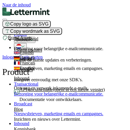
Naar de inhoud
Copy logo as SVG
Product
Copy wordmark as SVG
Prijzen
Brand Assets
Transactional
Bronnen
Bezorging voor belangrijke e-mailcommunicatie.
Laatste updates
English
Inloggen
Gratis starten
Deutsch
Broadcast
Bekijk de laatste updates en verbeteringen.
Français
Español
Nieuwsbrieven, marketing emails en campagnes.
Product
Integraties
Inbound
Integreer eenvoudig met onze SDK's.
Transactional
Ontvang en verwerk inkomende e-mails.
API-documentatie
(opent in een nieuw venster)
Bezorging voor belangrijke e-mailcommunicatie.
Documentatie voor ontwikkelaars.
Broadcast
Blog
Nieuwsbrieven, marketing emails en campagnes.
Inzichten en nieuws over Lettermint.
Inbound
Kennisbank