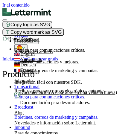
Ir al contenido
Copy logo as SVG
Producto
Copy wordmark as SVG
Precios
Brand Assets
Transactional
Recursos
Entrega para comunicaciones críticas.
Registro de cambios
English
Iniciar sesión
Comenzar gratis
Nederlands
Broadcast
Últimas actualizaciones y mejoras.
Deutsch
Français
Boletines, correos de marketing y campañas.
Producto
Integraciones
Inbound
Integración fácil con nuestros SDK.
Transactional
Recibir y procesar correos electrónicos entrantes.
Documentación API
(se abre en una ventana nueva)
Entrega para comunicaciones críticas.
Documentación para desarrolladores.
Broadcast
Blog
Boletines, correos de marketing y campañas.
Novedades e información sobre Lettermint.
Inbound
Base de conocimientos