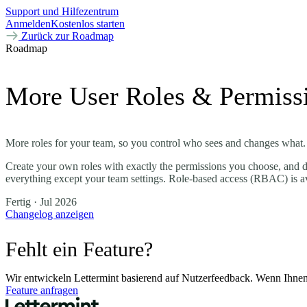
Support und Hilfezentrum
Anmelden
Kostenlos starten
Zurück zur Roadmap
Roadmap
More User Roles & Permiss
More roles for your team, so you control who sees and changes what.
Create your own roles with exactly the permissions you choose, and dec
everything except your team settings. Role-based access (RBAC) is ava
Fertig
· Jul 2026
Changelog anzeigen
Fehlt ein Feature?
Wir entwickeln Lettermint basierend auf Nutzerfeedback. Wenn Ihnen e
Feature anfragen