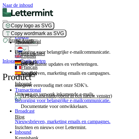
Naar de inhoud
Copy logo as SVG
Product
Copy wordmark as SVG
Prijzen
Brand Assets
Transactional
Bronnen
Bezorging voor belangrijke e-mailcommunicatie.
Laatste updates
English
Inloggen
Gratis starten
Deutsch
Broadcast
Bekijk de laatste updates en verbeteringen.
Français
Español
Nieuwsbrieven, marketing emails en campagnes.
Product
Integraties
Inbound
Integreer eenvoudig met onze SDK's.
Transactional
Ontvang en verwerk inkomende e-mails.
API-documentatie
(opent in een nieuw venster)
Bezorging voor belangrijke e-mailcommunicatie.
Documentatie voor ontwikkelaars.
Broadcast
Blog
Nieuwsbrieven, marketing emails en campagnes.
Inzichten en nieuws over Lettermint.
Inbound
Kennisbank