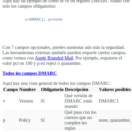
Aquí hay un ejemplo de cómo se ve un registro DMARC válido con
solo los campos obligatorios:
Con 7 campos opcionales, puedes aumentar aún más la seguridad.
Las herramientas externas también pueden requerir ciertos campos,
como vemos con
Apple Branded Mail
. Por ejemplo, requieren el
valor
pct
en 100 y
p
en reject o quarantine.
Todos los campos DMARC
Aquí hay una vista general de todos los campos DMARC:
Campo
Nombre
Obligatorio
Descripción
Valores posibles
Qué versión de
v
Version
Sí
DMARC estás
DMARC1
usando
Qué pasa con los
correos que no
p
Policy
Sí
none
,
quarantine
,
cumplen tus
reglas