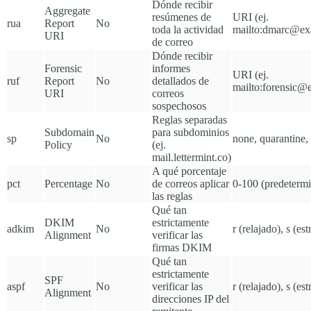
Dónde recibir
Aggregate
resúmenes de
URI (ej.
rua
Report
No
toda la actividad
mailto:dmarc@e
URI
de correo
Dónde recibir
Forensic
informes
URI (ej.
ruf
Report
No
detallados de
mailto:forensic
URI
correos
sospechosos
Reglas separadas
Subdomain
para subdominios
sp
No
none
,
quarantine
,
Policy
(ej.
mail.lettermint.co)
A qué porcentaje
pct
Percentage
No
de correos aplicar
0-100 (predeterm
las reglas
Qué tan
DKIM
estrictamente
adkim
No
r
(relajado),
s
(estr
Alignment
verificar las
firmas DKIM
Qué tan
estrictamente
SPF
aspf
No
verificar las
r
(relajado),
s
(estr
Alignment
direcciones IP del