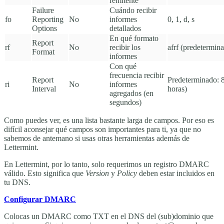
remitente
Failure
Cuándo recibir
fo
Reporting
No
informes
0
,
1
,
d
,
s
Options
detallados
En qué formato
Report
rf
No
recibir los
afrf
(predetermina
Format
informes
Con qué
frecuencia recibir
Report
Predeterminado: 
ri
No
informes
Interval
horas)
agregados (en
segundos)
Como puedes ver, es una lista bastante larga de campos. Por eso es
difícil aconsejar qué campos son importantes para ti, ya que no
sabemos de antemano si usas otras herramientas además de
Lettermint.
En Lettermint, por lo tanto, solo requerimos un registro DMARC
válido. Esto significa que
Version
y
Policy
deben estar incluidos en
tu DNS.
Configurar DMARC
Colocas un DMARC como TXT en el DNS del (sub)dominio que