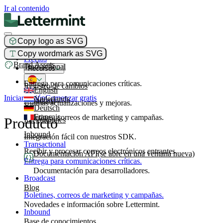
Ir al contenido
Copy logo as SVG
Producto
Copy wordmark as SVG
Precios
Brand Assets
Transactional
Recursos
Entrega para comunicaciones críticas.
Registro de cambios
English
Iniciar sesión
Comenzar gratis
Nederlands
Broadcast
Últimas actualizaciones y mejoras.
Deutsch
Français
Boletines, correos de marketing y campañas.
Producto
Integraciones
Inbound
Integración fácil con nuestros SDK.
Transactional
Recibir y procesar correos electrónicos entrantes.
Documentación API
(se abre en una ventana nueva)
Entrega para comunicaciones críticas.
Documentación para desarrolladores.
Broadcast
Blog
Boletines, correos de marketing y campañas.
Novedades e información sobre Lettermint.
Inbound
Base de conocimientos