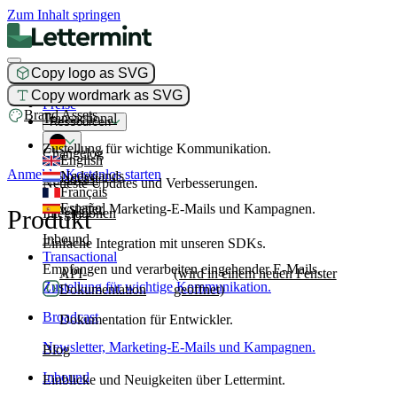
Zum Inhalt springen
Copy logo as SVG
Produkt
Copy wordmark as SVG
Preise
Brand Assets
Transactional
Ressourcen
Zustellung für wichtige Kommunikation.
Changelog
English
Anmelden
Kostenlos starten
Nederlands
Broadcast
Neueste Updates und Verbesserungen.
Français
Español
Newsletter, Marketing-E-Mails und Kampagnen.
Produkt
Integrationen
Inbound
Einfache Integration mit unseren SDKs.
Transactional
Empfangen und verarbeiten eingehender E-Mails.
API-
(wird in einem neuen Fenster
Zustellung für wichtige Kommunikation.
Dokumentation
geöffnet)
Broadcast
Dokumentation für Entwickler.
Newsletter, Marketing-E-Mails und Kampagnen.
Blog
Inbound
Einblicke und Neuigkeiten über Lettermint.