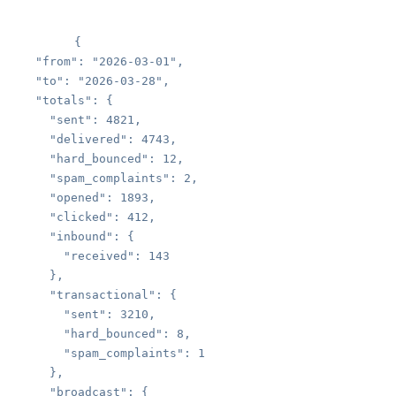
  "from"
: 
"2026-03-01"
  "to"
: 
"2026-03-28"
  "totals"
    "sent"
: 
4821
    "delivered"
: 
4743
    "hard_bounced"
: 
12
    "spam_complaints"
: 
2
    "opened"
: 
1893
    "clicked"
: 
412
    "inbound"
      "received"
: 
    "transactional"
      "sent"
: 
3210
      "hard_bounced"
: 
8
      "spam_complaints"
: 
    "broadcast"