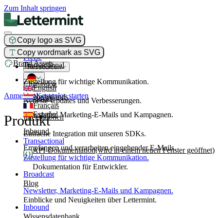
Zum Inhalt springen
Copy logo as SVG
Produkt
Copy wordmark as SVG
Preise
Brand Assets
Transactional
Ressourcen
Zustellung für wichtige Kommunikation.
Changelog
English
Anmelden
Kostenlos starten
Nederlands
Broadcast
Neueste Updates und Verbesserungen.
Français
Español
Newsletter, Marketing-E-Mails und Kampagnen.
Produkt
Integrationen
Inbound
Einfache Integration mit unseren SDKs.
Transactional
Empfangen und verarbeiten eingehender E-Mails.
API-Dokumentation
(wird in einem neuen Fenster geöffnet)
Zustellung für wichtige Kommunikation.
Dokumentation für Entwickler.
Broadcast
Blog
Newsletter, Marketing-E-Mails und Kampagnen.
Einblicke und Neuigkeiten über Lettermint.
Inbound
Wissensdatenbank