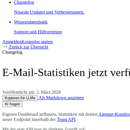
Changelog
Neueste Updates und Verbesserungen.
Wissensdatenbank
Support und Hilfezentrum
Anmelden
Kostenlos starten
Zurück zur Übersicht
Changelog
E-Mail-Statistiken jetzt ver
Veröffentlicht am:
3. März 2026
Als Markdown anzeigen
Kopieren für LLMs
AI fragen
Eigenes Dashboard aufbauen, Statistiken mit deinen
Agentur-Kunden
neuer Endpoint innerhalb der
Team API
.
Mit der stats API hast du direkten Zugriff auf: