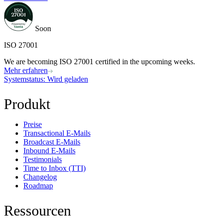
Soon
ISO 27001
We are becoming ISO 27001 certified in the upcoming weeks.
Mehr erfahren
Systemstatus
: Wird geladen
Produkt
Preise
Transactional E-Mails
Broadcast E-Mails
Inbound E-Mails
Testimonials
Time to Inbox (TTI)
Changelog
Roadmap
Ressourcen