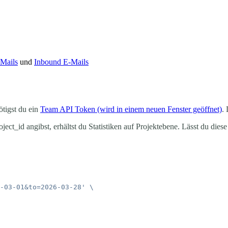
-Mails
und
Inbound E-Mails
tigst du ein
Team API Token
(wird in einem neuen Fenster geöffnet)
.
oject_id
angibst, erhältst du Statistiken auf Projektebene. Lässt du di
-03-01&to=2026-03-28'