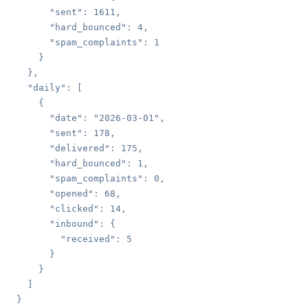
      "sent"
: 
1611
      "hard_bounced"
: 
4
      "spam_complaints"
: 
  "daily"
      "date"
: 
"2026-03-01"
      "sent"
: 
178
      "delivered"
: 
175
      "hard_bounced"
: 
1
      "spam_complaints"
: 
0
      "opened"
: 
68
      "clicked"
: 
14
      "inbound"
        "received"
: 