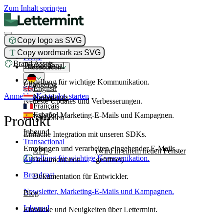
Zum Inhalt springen
Copy logo as SVG
Produkt
Copy wordmark as SVG
Preise
Brand Assets
Transactional
Ressourcen
Zustellung für wichtige Kommunikation.
Changelog
English
Anmelden
Kostenlos starten
Nederlands
Broadcast
Neueste Updates und Verbesserungen.
Français
Español
Newsletter, Marketing-E-Mails und Kampagnen.
Produkt
Integrationen
Inbound
Einfache Integration mit unseren SDKs.
Transactional
Empfangen und verarbeiten eingehender E-Mails.
API-
(wird in einem neuen Fenster
Zustellung für wichtige Kommunikation.
Dokumentation
geöffnet)
Broadcast
Dokumentation für Entwickler.
Newsletter, Marketing-E-Mails und Kampagnen.
Blog
Inbound
Einblicke und Neuigkeiten über Lettermint.